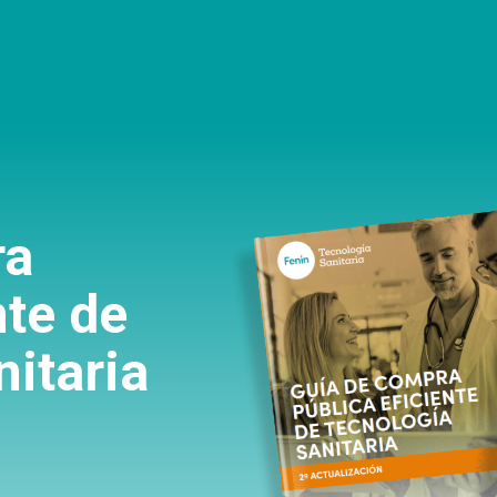
ra
nte de
itaria