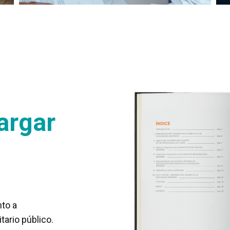
argar
nto a
tario público.