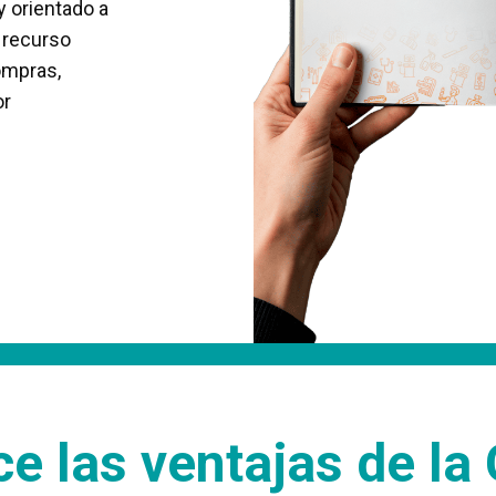
y orientado a
n recurso
ompras,
or
e las ventajas de la 